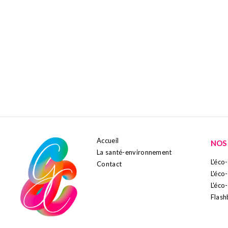
Accueil
NOS
La santé-environnement
L'éc
Contact
L'éco
L'éco
Flash