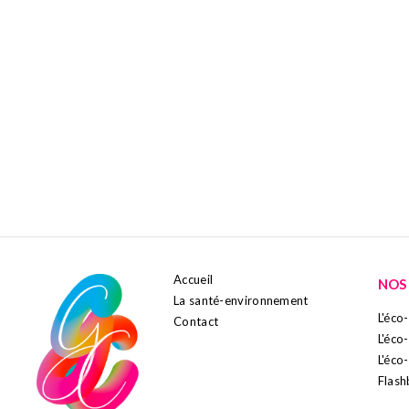
POUR
Accueil
NOS
La santé-environnement
L'éc
Contact
L'éco
L'éco
Flash