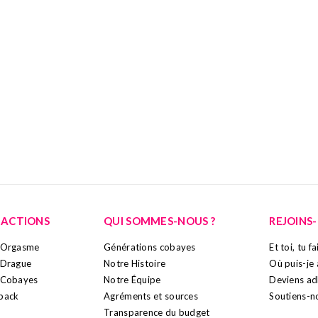
 ADHÉRER C'EST PAR
ADHÉRER
 ACTIONS
QUI SOMMES-NOUS ?
REJOINS
o-Orgasme
Générations cobayes
Et toi, tu f
-Drague
Notre Histoire
Où puis-je 
-Cobayes
Notre Équipe
Deviens ad
back
Agréments et sources
Soutiens-n
Transparence du budget