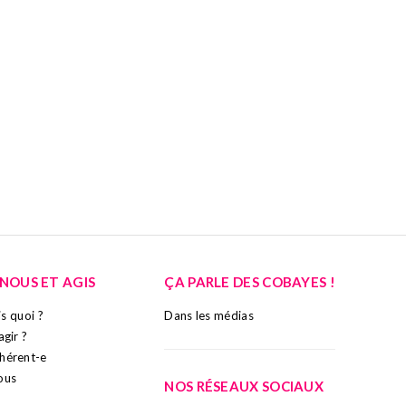
 LÀ :
-NOUS ET AGIS
ÇA PARLE DES COBAYES !
ais quoi ?
Dans les médias
agir ?
hérent-e
ous
NOS RÉSEAUX SOCIAUX